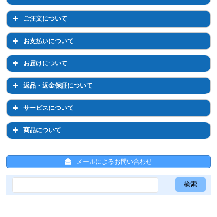
会員登録について
マイページについて
ご注文について
退会について
マイページでのお手続き
ご注文について
お支払いについて
ログイン・パスワードについて
注文前のご相談について
お支払いについて
お届けについて
登録情報の変更
通常購入について
お支払い方法について
お届けについて
返品・返金保証について
定期コースについて
お支払い方法の変更について
お届け先の変更について
返品・返金保証について
サービスについて
配送について
お届け日時・周期の変更
返品について
サービスについて
商品について
送料について
返金保証について
ひかりちゃんシールについて
商品について
ひと箱割について
メールによるお問い合わせ
ひと箱割について
スキンケア全般について
ひかりちゃんシールについて
サンプルについて
共通事項
メールについて
Psシリーズ