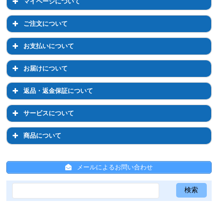
マイページについて
会員登録について
マイページについて
ご注文について
退会について
マイページでのお手続き
ご注文について
お支払いについて
ログイン・パスワードについて
注文前のご相談について
お支払いについて
お届けについて
登録情報の変更
通常購入について
お支払い方法について
お届けについて
返品・返金保証について
定期コースについて
お支払い方法の変更について
お届け先の変更について
返品・返金保証について
サービスについて
配送について
お届け日時・周期の変更
返品について
サービスについて
商品について
送料について
返金保証について
ひかりちゃんシールについて
商品について
ひと箱割について
メールによるお問い合わせ
ひと箱割について
スキンケア全般について
ひかりちゃんシールについて
サンプルについて
共通事項
メールについて
Psシリーズ