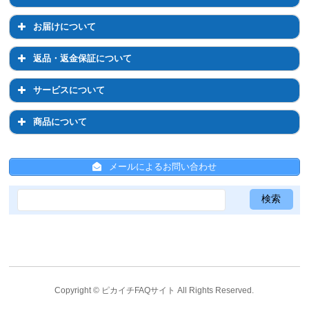
ログイン・パスワードについて
注文前のご相談について
お支払いについて
お届けについて
登録情報の変更
通常購入について
お支払い方法について
お届けについて
返品・返金保証について
定期コースについて
お支払い方法の変更について
お届け先の変更について
返品・返金保証について
サービスについて
配送について
お届け日時・周期の変更
返品について
サービスについて
商品について
送料について
返金保証について
ひかりちゃんシールについて
商品について
ひと箱割について
メールによるお問い合わせ
ひと箱割について
スキンケア全般について
ひかりちゃんシールについて
サンプルについて
共通事項
メールについて
Psシリーズ
ジュエルレインシリーズ
リプロスキンシリーズ
Copyright ©
ピカイチFAQサイト
All Rights Reserved.