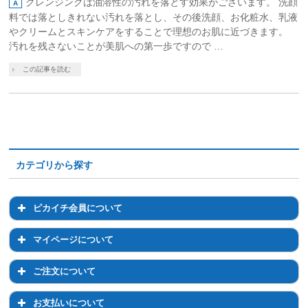
クレンジングは油溶性の汚れを落とす効果がございます。 洗顔
料では落としきれない汚れを落とし、その後洗顔、お化粧水、乳液
やクリームとスキンケアをすることで理想のお肌に近づきます。
汚れを残さないことが美肌への第一歩ですので …
この記事を読む
カテゴリから探す
ピカイチ会員について
ピカイチ会員について
マイページについて
会員登録について
マイページについて
ご注文について
退会について
マイページでのお手続き
ご注文について
お支払いについて