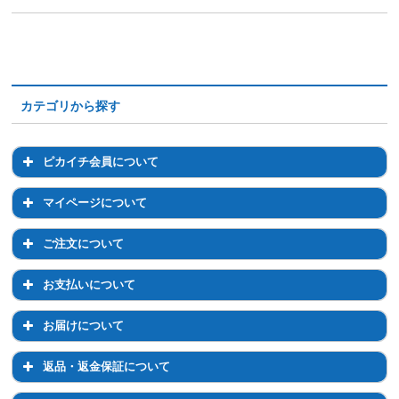
カテゴリから探す
ピカイチ会員について
ピカイチ会員について
マイページについて
会員登録について
マイページについて
ご注文について
退会について
マイページでのお手続き
ご注文について
お支払いについて
ログイン・パスワードについて
注文前のご相談について
お支払いについて
お届けについて
登録情報の変更
通常購入について
お支払い方法について
お届けについて
返品・返金保証について
定期コースについて
お支払い方法の変更について
お届け先の変更について