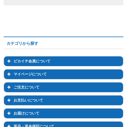
カテゴリから探す
ピカイチ会員について
ピカイチ会員について
マイページについて
会員登録について
マイページについて
ご注文について
退会について
マイページでのお手続き
ご注文について
お支払いについて
ログイン・パスワードについて
注文前のご相談について
お支払いについて
お届けについて
登録情報の変更
通常購入について
お支払い方法について
お届けについて
返品・返金保証について