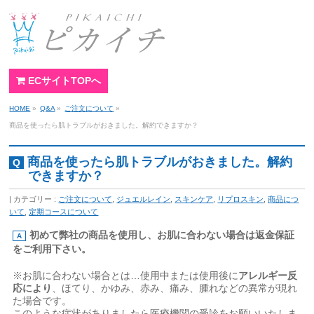
ECサイトTOPへ
HOME
»
Q&A
»
ご注文について
»
商品を使ったら肌トラブルがおきました。解約できますか？
商品を使ったら肌トラブルがおきました。解約
できますか？
カテゴリー :
ご注文について
,
ジュエルレイン
,
スキンケア
,
リプロスキン
,
商品につ
いて
,
定期コースについて
初めて弊社の商品を使用し、お肌に合わない
場合は返金保証
をご利用下さい。
※お肌に合わない場合とは…使用中または使用後に
アレルギー反
応により
、ほてり、かゆみ、赤み、痛み、腫れなどの異常が現れ
た場合です。
このような症状がありましたら医療機関の受診をお願いいたしま