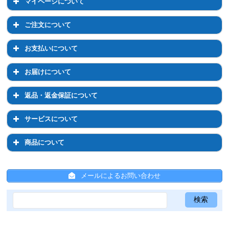
マイページについて
会員登録について
マイページについて
ご注文について
退会について
マイページでのお手続き
ご注文について
お支払いについて
ログイン・パスワードについて
注文前のご相談について
お支払いについて
お届けについて
登録情報の変更
通常購入について
お支払い方法について
お届けについて
返品・返金保証について
定期コースについて
お支払い方法の変更について
お届け先の変更について
返品・返金保証について
サービスについて
配送について
お届け日時・周期の変更
返品について
サービスについて
商品について
送料について
返金保証について
ひかりちゃんシールについて
商品について
ひと箱割について
メールによるお問い合わせ
ひと箱割について
スキンケア全般について
ひかりちゃんシールについて
サンプルについて
共通事項
メールについて
Psシリーズ