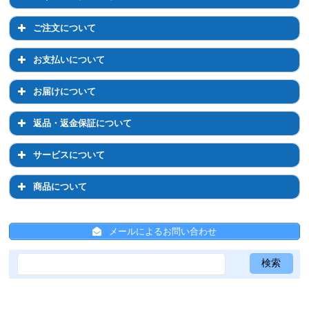
会員登録について
マイページについて
ご注文について
退会について
マイページでのお手続き
ご注文について
お支払いについて
ログイン・パスワードについて
注文前のご相談について
お支払いについて
お届けについて
登録情報の変更
通常購入について
お支払い方法について
お届けについて
返品・返金保証について
定期コースについて
お支払い方法の変更について
お届け先の変更について
返品・返金保証について
サービスについて
配送について
お届け日時・周期の変更
返品について
サービスについて
商品について
送料について
返金保証について
ひかりちゃんシールについて
商品について
ひと箱割について
メールによるお問い合わせ
ひと箱割について
スキンケア全般について
ひかりちゃんシールについて
サンプルについて
共通事項
メールについて
Psシリーズ