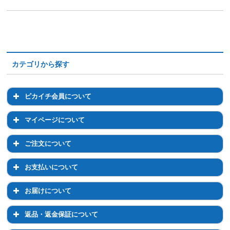
カテゴリから探す
ピカイチ会員について
ピカイチ会員について
マイページについて
会員登録について
マイページについて
ご注文について
退会について
マイページでのお手続き
ご注文について
お支払いについて
ログイン・パスワードについて
注文前のご相談について
お支払いについて
お届けについて
登録情報の変更
通常購入について
お支払い方法について
お届けについて
返品・返金保証について
定期コースについて
お支払い方法の変更について