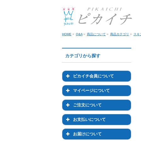
HOME
»
Q&A
»
商品について
»
商品カテゴリ
»
スキ
カテゴリから探す
ピカイチ会員について
ピカイチ会員について
マイページについて
会員登録について
マイページについて
ご注文について
退会について
マイページでのお手続き
ご注文について
お支払いについて
ログイン・パスワードにつ
注文前のご相談について
お支払いについて
いて
お届けについて