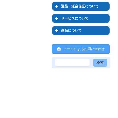
通常購入について
お支払い方法について
お届けについて
登録情報の変更
返品・返金保証について
定期コースについて
お支払い方法の変更につい
お届け先の変更について
返品・返金保証について
て
サービスについて
配送について
お届け日時・周期の変更
返品について
サービスについて
商品について
送料について
返金保証について
ひかりちゃんシールについ
商品について
て
ひと箱割について
メールによるお問い合わせ
スキンケア全般について
ひと箱割について
ひかりちゃんシールについ
て
共通事項
サンプルについて
Psシリーズ
メールについて
ジュエルレインシリーズ
リプロスキンシリーズ