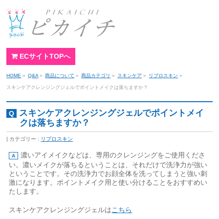
ECサイトTOPへ
HOME
»
Q&A
»
商品について
»
商品カテゴリ
»
スキンケア
»
リプロスキン
»
スキンケアクレンジングジェルでポイントメイクは落ちますか？
スキンケアクレンジングジェルでポイントメイ
クは落ちますか？
カテゴリー :
リプロスキン
濃いアイメイクなどは、専用のクレンジングをご使用くださ
い。濃いメイクが落ちるということは、それだけで洗浄力が強い
ということです。その洗浄力でお顔全体を洗ってしまうと強い刺
激になります。ポイントメイク用と使い分けることをおすすめい
たします。
スキンケアクレンジングジェルは
こちら