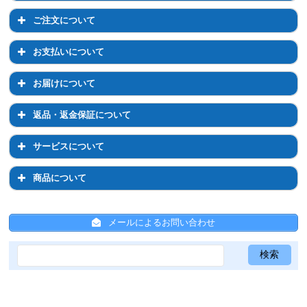
会員登録について
マイページについて
ご注文について
退会について
マイページでのお手続き
ご注文について
お支払いについて
ログイン・パスワードについて
注文前のご相談について
お支払いについて
お届けについて
登録情報の変更
通常購入について
お支払い方法について
お届けについて
返品・返金保証について
定期コースについて
お支払い方法の変更について
お届け先の変更について
返品・返金保証について
サービスについて
配送について
お届け日時・周期の変更
返品について
サービスについて
商品について
送料について
返金保証について
ひかりちゃんシールについて
商品について
ひと箱割について
メールによるお問い合わせ
ひと箱割について
スキンケア全般について
ひかりちゃんシールについて
サンプルについて
共通事項
メールについて
Psシリーズ