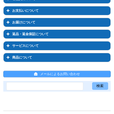
退会について
マイページでのお手続き
ご注文について
お支払いについて
ログイン・パスワードについて
注文前のご相談について
お支払いについて
お届けについて
登録情報の変更
通常購入について
お支払い方法について
お届けについて
返品・返金保証について
定期コースについて
お支払い方法の変更について
お届け先の変更について
返品・返金保証について
サービスについて
配送について
お届け日時・周期の変更
返品について
サービスについて
商品について
送料について
返金保証について
ひかりちゃんシールについて
商品について
ひと箱割について
メールによるお問い合わせ
ひと箱割について
スキンケア全般について
ひかりちゃんシールについて
サンプルについて
共通事項
メールについて
Psシリーズ
ジュエルレインシリーズ